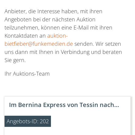
Anbieter, die Interesse haben, mit ihren
Angeboten bei der nächsten Auktion
teilzunehmen, können eine E-Mail mit ihren
Kontaktdaten an
auktion-
bietfieber@funkemedien.de
senden. Wir setzen
uns dann mit Ihnen in Verbindung und beraten
Sie gern.
Ihr Auktions-Team
Alpiner - Frühsommertraum für 4
Im Bernina Express von Tessin nach
5 Tage AHORN Familienurlaub
Gourmet Arrangement beim Sieger von
Ruhe und Erlebnis in einem
Musik trifft Meer: Segelkreuzfahrt mit
AHORN Familien (R)Auszeit
Kurzurlaub im SANTÉ ROYALE
Personen
Graubünden - 9 Tage
Mein Lokal Dein Lokal
der SEA CLOUD SPIRIT
WARMBAD WOLKENSTEIN
Angebots-ID: 349
Angebots-ID: 202
Angebots-ID: 234
Angebots-ID: 110
Angebots-ID: 331
Angebots-ID: 304
Angebots-ID: 239
Angebots-ID: 282