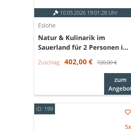
10.05.2026 19:01:28 Uhr
Eslohe
Natur & Kulinarik im
Sauerland für 2 Personen im
DZ
402,00 €
Zuschlag:
720,00 €
zum
Angebo
ID: 199
5x