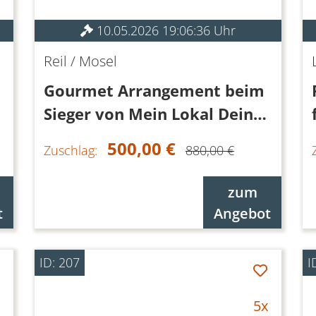
10.05.2026 19:06:36 Uhr
Reil / Mosel
Gourmet Arrangement beim
Sieger von Mein Lokal Dein
Lokal
500,00 €
Zuschlag:
880,00 €
zum
t
Angebot
ID: 207
I
5x