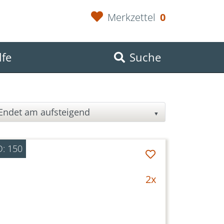
Merkzettel
0
lfe
Suche
▼
D: 150
2x