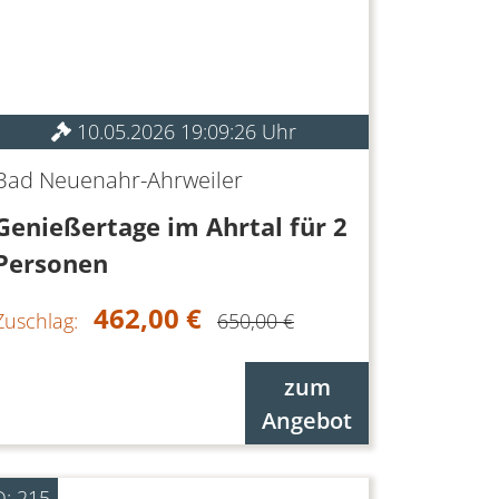
10.05.2026 19:09:26 Uhr
Bad Neuenahr-Ahrweiler
Genießertage im Ahrtal für 2
Personen
462,00 €
Zuschlag:
650,00 €
zum
Angebot
D: 215