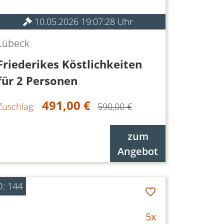
10.05.2026 19:07:28 Uhr
Lübeck
Friederikes Köstlichkeiten
für 2 Personen
491,00 €
Zuschlag:
590,00 €
zum
Angebot
D: 144
5x