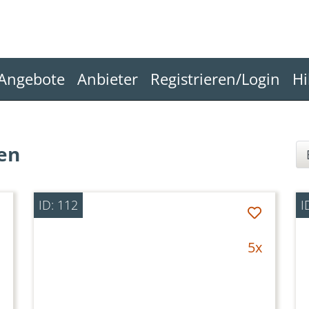
Angebote
Anbieter
Registrieren/Login
Hi
en
ID: 112
I
5x