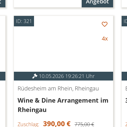
t
Angebot
ID: 321
I
4x
10.05.2026 19:26:21 Uhr
Rüdesheim am Rhein, Rheingau
Wine & Dine Arrangement im
Rheingau
390,00 €
Zuschlag:
775,00 €