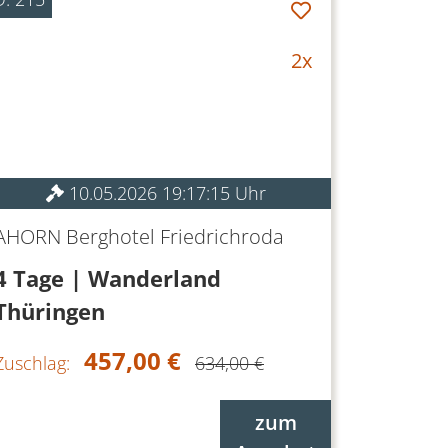
2x
10.05.2026 19:17:15 Uhr
AHORN Berghotel Friedrichroda
4 Tage | Wanderland
Thüringen
457,00 €
Zuschlag:
634,00 €
zum