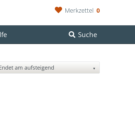
Merkzettel
0
lfe
Suche
▼