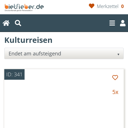
Merkzettel
0
(current)
Kulturreisen
▼
ID: 341
5x