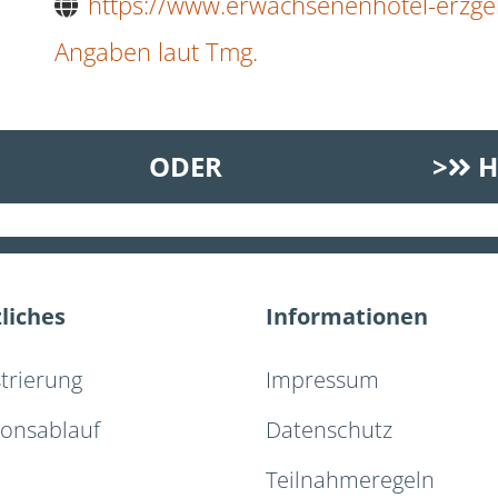
https://www.erwachsenenhotel-erzge
Angaben laut Tmg.
ODER
>
H
liches
Informationen
strierung
Impressum
ionsablauf
Datenschutz
Teilnahmeregeln