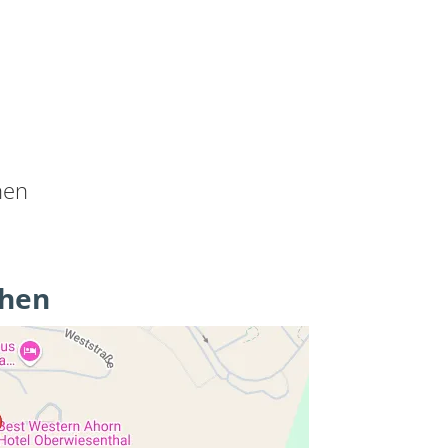
nen
ehen