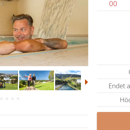
00
Endet
Höc