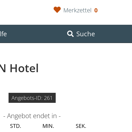
Merkzettel
0
lfe
Suche
N Hotel
Angebots-ID: 261
- Angebot endet in -
STD.
MIN.
SEK.