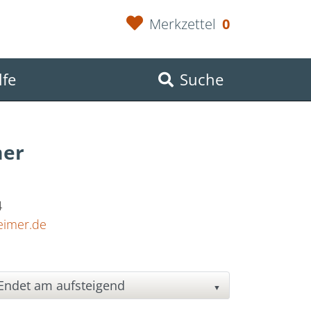
Merkzettel
0
lfe
Suche
mer
4
eimer.de
▼