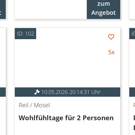
zum
t
Angebot
ID: 102
I
5x
10.05.2026 20:14:31 Uhr
Reil / Mosel
Wohlfühltage für 2 Personen