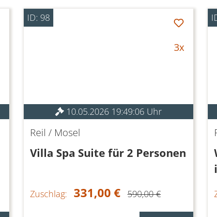
ID: 98
I
3x
10.05.2026 19:49:06 Uhr
Reil / Mosel
Villa Spa Suite für 2 Personen
331,00 €
Zuschlag:
590,00 €