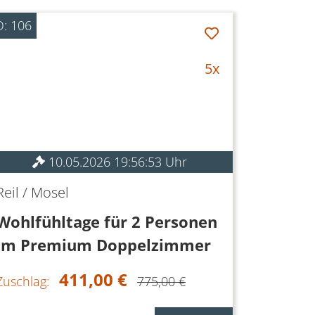
D: 106
5x
10.05.2026 19:56:53 Uhr
Reil / Mosel
Wohlfühltage für 2 Personen
im Premium Doppelzimmer
411,00 €
Zuschlag:
775,00 €