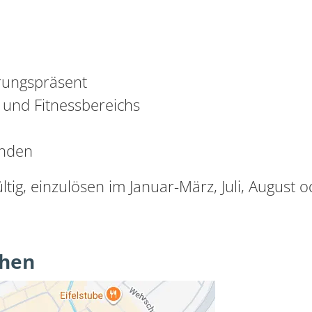
erungspräsent
 und Fitnessbereichs
anden
gültig, einzulösen im Januar-März, Juli, August
ehen