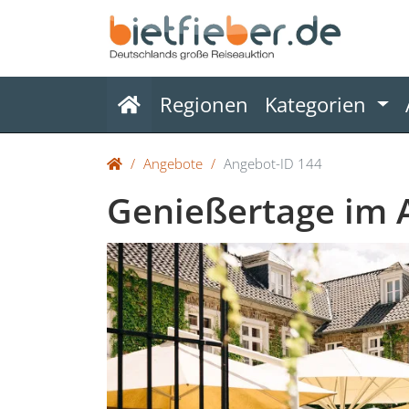
(current)
Regionen
Kategorien
Angebote
Angebot-ID 144
Genießertage im A