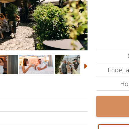
Endet
Hö