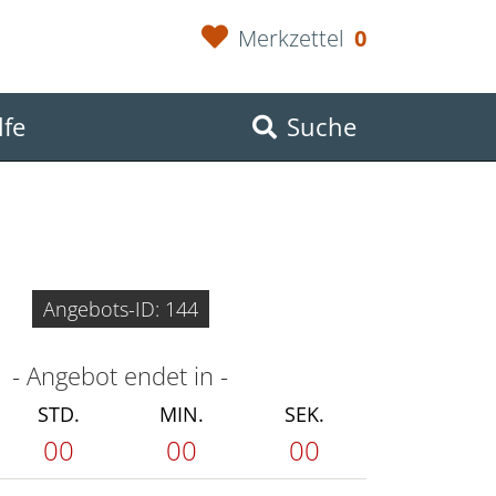
Merkzettel
0
lfe
Suche
Angebots-ID: 144
- Angebot endet in -
STD.
MIN.
SEK.
00
00
00